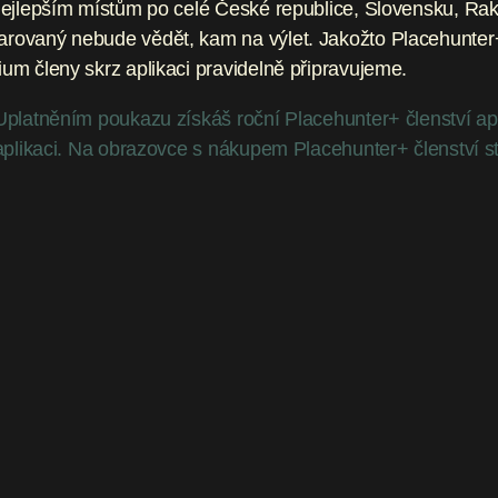
ejlepším místům po celé České republice, Slovensku, Rakou
rovaný nebude vědět, kam na výlet. Jakožto Placehunter+ 
um členy skrz aplikaci pravidelně připravujeme.
Uplatněním poukazu získáš roční Placehunter+ členství ap
 aplikaci. Na obrazovce s nákupem Placehunter+ členství s