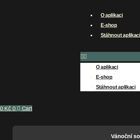
O aplikaci
E-shop
Stáhnout aplikac
O aplikaci
E-shop
Stáhnout aplikaci
0
Kč
0
Cart
Vánoční so