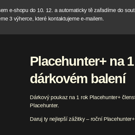
šem e-shopu do 10. 12. a automaticky tě zařadíme do sout
eme 3 výherce, které kontaktujeme e-mailem.
Placehunter+ na 1
dárkovém balení​
Dárkový poukaz na 1 rok Placehunter+ členst
Placehunter.
Daruj ty nejlepší zážitky – roční Placehunter+