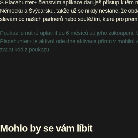
S Placehunter+ členstvím aplikace daruješ přístup k těm n
Německu a Švýcarsku, takže už se nikdy nestane, že obda
slevám od našich partnerů nebo soutěžím, které pro premi
Poukaz je nutné uplatnit do 6 měsíců od jeho zakoupení. 
Placehunter+ je aktivní ode dne aktivace přímo v mobilní
zadat kód z poukazu.
Mohlo by se vám líbit