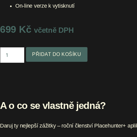
On-line verze k vytisknutí
699
Kč
včetně DPH
Placehunter+
PŘIDAT DO KOŠÍKU
na
1
rok
v
dárkovém
A o co se vlastně jedná?
balení​
množství
Daruj ty nejlepší zážitky – roční členství Placehunter+ apli