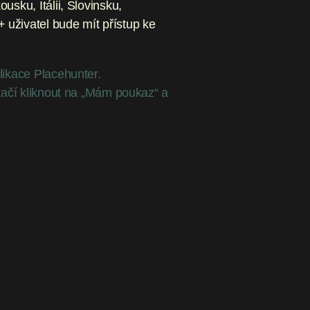
sku, Itálii, Slovinsku,
uživatel bude mít přístup ke
likace Placehunter.
tačí kliknout na „Mám poukaz“ a