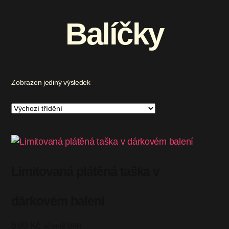
Balíčky
Zobrazen jediný výsledek
Limitovaná plátěná taška v
dárkovém balení
599
Kč
včetně DPH